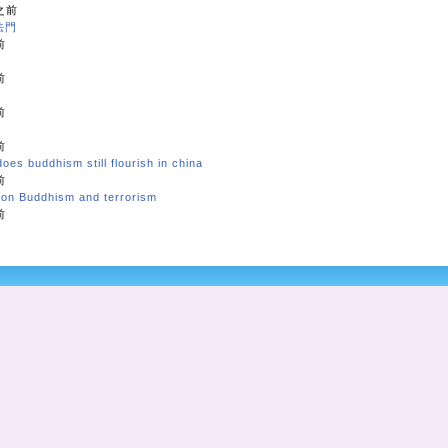
 之前
法門
前
前
前
前
oes buddhism still flourish in china
前
c on Buddhism and terrorism
前