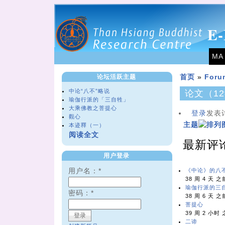
E-
MA
论坛活跃主题
首页
»
Foru
中论“八不”略说
论文（1
瑜伽行派的「三自牲」
大乘佛教之菩提心
登录
发表
觀心
主题
本迹釋（一）
阅读全文
最新评
用户登录
用户名：
*
《中论》的八
38 周 4 天 之
瑜伽行派的三
密码：
*
38 周 6 天 之
菩提心
39 周 2 小时
二谛