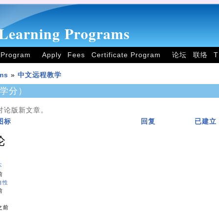
Learning Programs
 Program
Apply
Fees
Certificate Program
论坛
联络
ms
»
中文远程教学
2学分）
讨论版新文章。
回复
已建立
论
不
前
自性
前
 之前