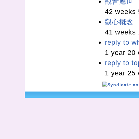
觀音應世
42 weeks 
觀心概念
41 weeks 
reply to w
1 year 20
reply to t
1 year 25