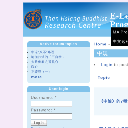
E-L
Pro
MA Pr
中文远
Active forum topics
Home
»
Forum
中论“八不”略说
中观
瑜伽行派的「三自牲」
大乘佛教之菩提心
Login
to post
觀心
本迹釋（一）
more
Topic
User login
Username:
*
《中論》的7種
Password:
*