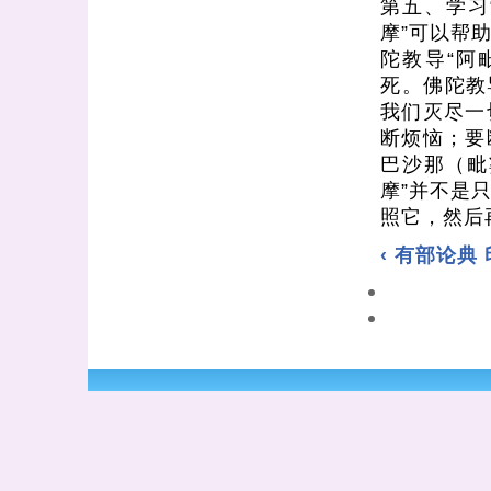
第五、学习
摩”可以帮
陀教导“阿
死。佛陀教
我们灭尽一
断烦恼；要断
巴沙那（毗
摩”并不是
照它，然后
‹ 有部论典