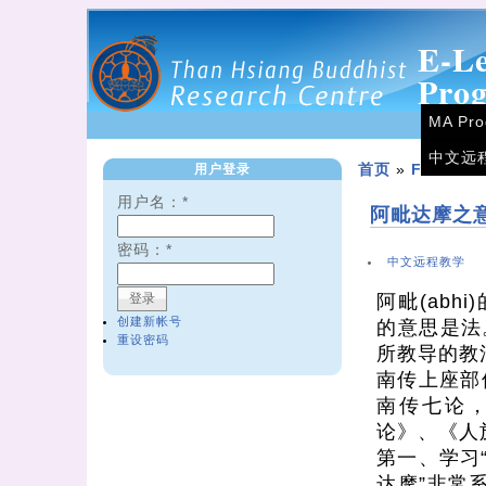
E-L
Pro
MA Pr
中文远
用户登录
首页
»
Forums
用户名：
*
阿毗达摩之
密码：
*
中文远程教学
阿毗(abh
创建新帐号
的意思是法
重设密码
所教导的教
南传上座部
南传七论
论》、《人
第一、学习
达摩”非常