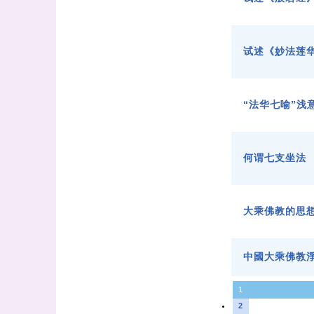
试述《妙法莲
“法华七喻”浅
何谓七支坐法
大乘佛教的思
中國大乘佛教
1
2