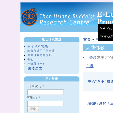
E-L
Pro
MA Pr
中文远
论坛活跃主题
首页
»
Forums
中论“八不”略说
大乘佛教
瑜伽行派的「三自牲」
大乘佛教之菩提心
登录
发表讨论
觀心
本迹釋（一）
主题
阅读全文
用户登录
中论“八不”略
用户名：
*
密码：
*
瑜伽行派的「