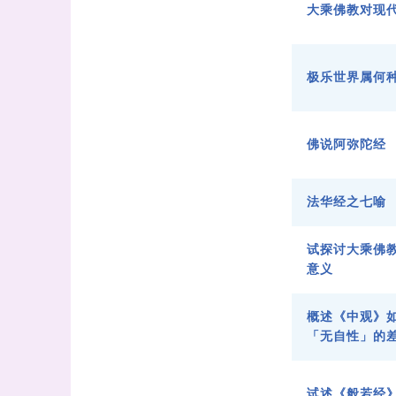
大乘佛教对现
极乐世界属何
佛说阿弥陀经
法华经之七喻
试探讨大乘佛
意义
概述《中观》
「无自性」的
试述《般若经