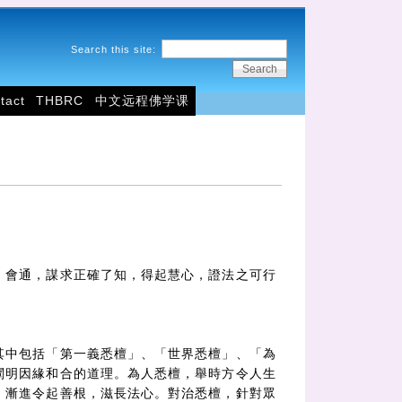
Search this site:
tact
THBRC
中文远程佛学课
、會通，謀求正確了知，得起慧心，證法之可行
其中包括「第一義悉檀」、「世界悉檀」、「為
闡明因緣和合的道理。為人悉檀，舉時方令人生
，漸進令起善根，滋長法心。對治悉檀，針對眾