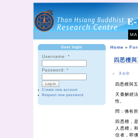
E-
MA
User login
Home
»
Fo
Username:
*
四悉檀與
Password:
*
天台宗
四悉檀與
Create new account
天臺解經
Request new password
性。
問：佛有
四悉檀，
人悉檀」
信者，即