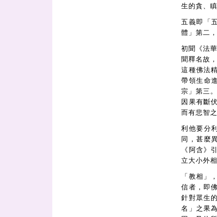
生的貪、
五義即「
體」第二
初聞《法
聞釋名故
這種佛法
帶領生命
宗」第三
因果有斷
而有悲智
利他要分
同，甚麼
《阿含》
立大小外
「教相」
信者，即
針對眾生
名」之果