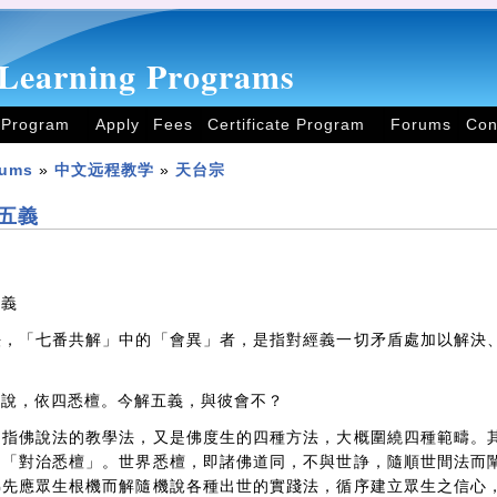
Learning Programs
 Program
Apply
Fees
Certificate Program
Forums
Con
rums
»
中文远程教学
»
天台宗
五義
五義
法，「七番共解」中的「會異」者，是指對經義一切矛盾處加以解決
所說，依四悉檀。今解五義，與彼會不？
是指佛說法的教學法，又是佛度生的四種方法，大概圍繞四種範疇。
和「對治悉檀」。世界悉檀，即諸佛道同，不與世諍，隨順世間法而
佛先應眾生根機而解隨機說各種出世的實踐法，循序建立眾生之信心