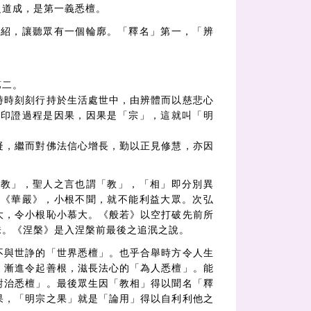
之道成，是第一義悉檀。
介紹，讓聽眾有一個輪廓。「釋名」第一，「辨
第二。
時時刻刻行持於生活處世中，由辨體而以慈悲心
行印證過程是因果，因果是「宗」，這就叫「明
疑，繼而對佛法信心增長，勤以正見修慧，亦因
「教」，聖人之言也謂「教」，「相」即分別異
說《華嚴》，小根不聞，就不能利益大眾。次弘
大，令小根恥小慕大。《般若》以空打破先前所
味。《涅槃》是入涅槃前最後之追泯之說。
不與世諍的「世界悉檀」。也乎合舉時方令人生
，漸進令起善根，滋長法心的「為人悉檀」。能
對治悉檀」。最後眾生因「教相」得以聞名「釋
果，「明宗之果」就是「論用」得以自利利他之