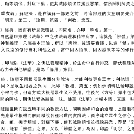
瞋、痴等煩惱，對症下藥，使其滅除煩惱並擺脫惡業。信所聞則師資
五重玄義」解經法，是在講解一部經之前，將這部經的大意綱要先
，「明宗」第三，「論用」第四，「判教」第五。
華》經典，因而有所見識獲益，即聞名，亦即「釋名」第一。
，自然思維推理《法華》中之佛法義理和精神所在，這就是「辨體」
精神和義理非只屬書本理論，所以「辨體」後還要實踐，以這「體」
進入長遠的修行自利利他之路，當中因因悟果、因因感果等等的修
。
伏，即能以《法華》之佛法義理精神，於生命中自行排惑，斷伏種種
之心力去利他解惑，是為「論用」第四。
利鈍，隨順不同根器眾生而分別說法，才能利益更多眾生；利他謂
異同？是眾生根器之異同，此即「教相」第五；例如佛初轉法輪即
引小根向佛，但這方式大根器眾生又不受用。往後的《方等》彈小包
相間的隔核，期佛法變為融通一味。佛至《法華》才暢本懷，直說一
，隨順世間而設五時不同的教授方法，闡明因緣和合的道理，是隨順
佛先應眾生根機而解隨機說各種出世的實踐法，循序建立眾生之信心
的貪、瞋、痴等煩惱，對症下藥，使其滅除煩惱並擺脫惡業，即是「
為因，能有「辨體」之果。又以「辨體之果」為因，印證「明宗」之