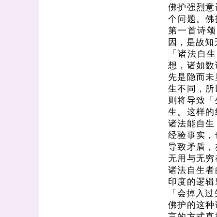
佛护强烈意
个问题。佛
第一首诗颂
因，是故知
「诸法自生
想，诸如数
先是隐而未
生不同，所
则将导致「
生。这样的
诸法能自生
经验事实，
导致矛盾，
无用与无穷
诸法自生者
印度的逻辑
「会掉入过
佛护的这种
言的方式直