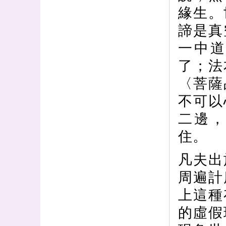
緣生。
諦是真
一中
了；法
〈菩薩
不可以
二邊
住。
凡夫出
周遍計
上這種
的虛假