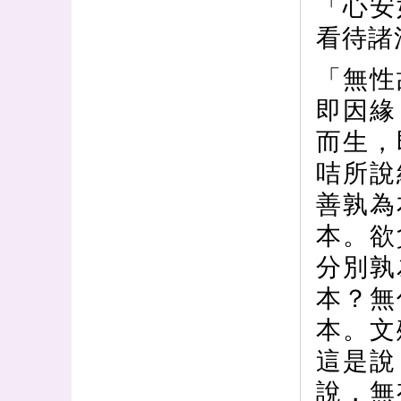
「心安
看待諸
「無性
即因緣
而生，
咭所說
善孰為
本。欲
分別孰
本？無
本。文
這是說
說，無