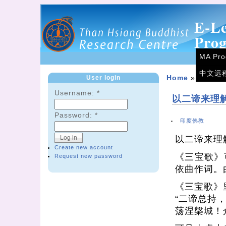
E-L
Pro
MA Pr
中文远
User login
Home
»
Forum
Username:
*
以二谛来理
Password:
*
印度佛教
以二谛来理
Create new account
《三宝歌》
Request new password
依曲作词。
《三宝歌》
“二谛总持
荡涅槃城！