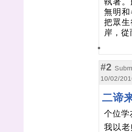
執著。
無明和
把眾生
岸，從
#2
Submi
10/02/201
二谛
个位学
我以老