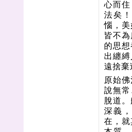
心而住
法矣
惱，美
皆不為
的思想
出纏縛
遠捨棄
原始佛
說無常
脫道。
深義
在，就
本質