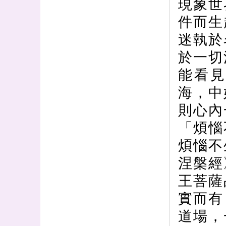
現象世
件而生
迷執於
於一切
能看
海，中
則心內
「煩惱
煩惱不
涅槃經
王菩薩
實而有
道場，