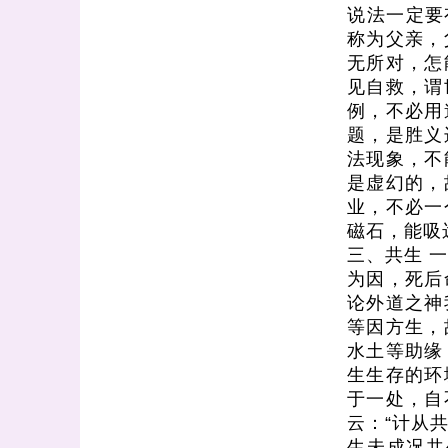
说法一定要
称为父亲，
无所对，怎
见自救，谓
例，不必用
题，是胜义
法现象，不
是虚幻的，
业，不必一
磁石，能吸
三、共生 
为因，死后
论外道之神
等因方生，
水土等助缘
生生存的环
于一处，自
云：“计从
生未成况共