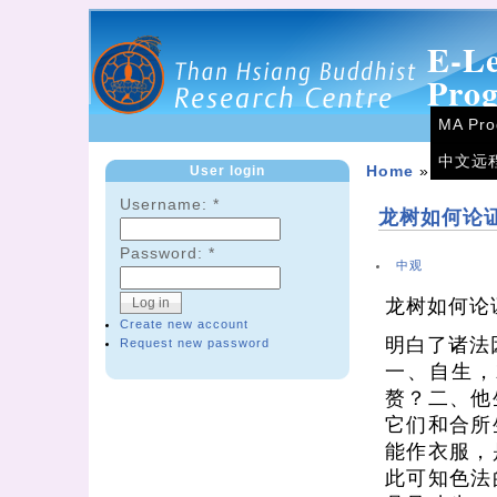
E-L
Pro
MA Pr
中文远
User login
Home
»
Forum
Username:
*
龙树如何论
Password:
*
中观
龙树如何论
Create new account
明白了诸法
Request new password
一、自生，
赘？二、他
它们和合所
能作衣服，
此可知色法