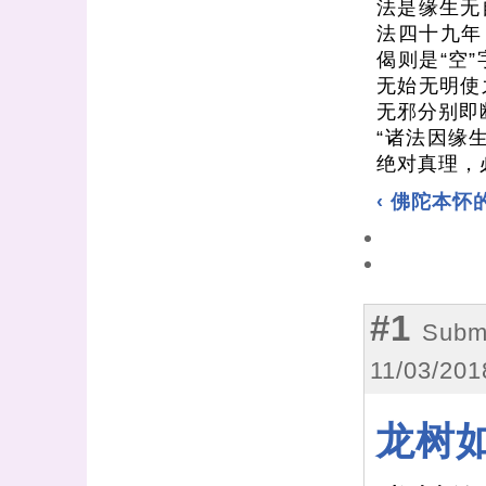
法是缘生无
法四十九年
偈则是“空
无始无明使
无邪分别即
“诸法因缘
绝对真理，
‹ 佛陀本怀
#1
Submi
11/03/201
龙树