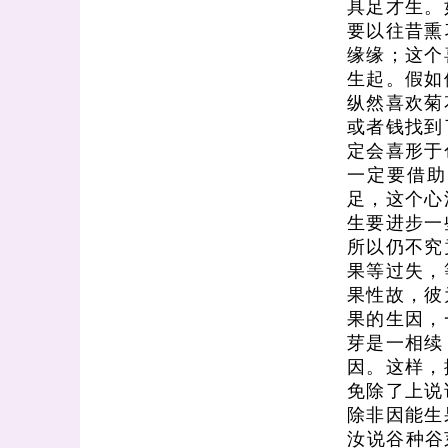
具足才生。
要以往昔熏
缘缘；这个
生起。假如
纵然喜欢菊
或者钱找到
定会喜形于
一定要借助
足，这个心
生要进步一
所以仍不究
果等过失，
果性故，彼
果的生因，
芽是一相续
因。这样，
免除了上说
除非因能生
汝说谷种谷