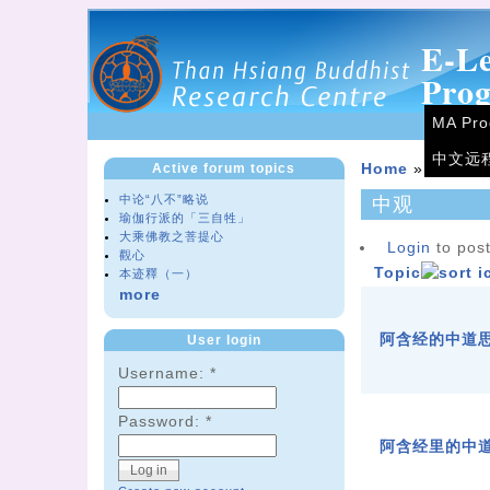
E-L
Pro
MA Pr
中文远
Active forum topics
Home
»
Forum
中论“八不”略说
中观
瑜伽行派的「三自牲」
大乘佛教之菩提心
Login
to post
觀心
Topic
本迹釋（一）
more
阿含经的中道
User login
Username:
*
Password:
*
阿含经里的中